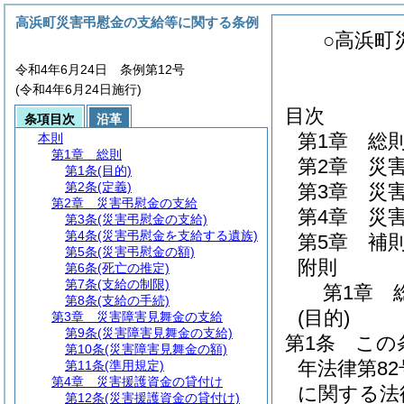
高浜町災害弔慰金の支給等に関する条例
○高浜町
令和4年6月24日 条例第12号
(令和4年6月24日施行)
目次
条項目次
沿革
第1章
総
本則
第1章
総則
第2章
災
第1条
(目的)
第2条
(定義)
第3章
災
第2章
災害弔慰金の支給
第4章
災
第3条
(災害弔慰金の支給)
第4条
(災害弔慰金を支給する遺族)
第5章
補
第5条
(災害弔慰金の額)
附則
第6条
(死亡の推定)
第7条
(支給の制限)
第1章
第8条
(支給の手続)
(目的)
第3章
災害障害見舞金の支給
第9条
(災害障害見舞金の支給)
第1条
この
第10条
(災害障害見舞金の額)
年法律第8
第11条
(準用規定)
第4章
災害援護資金の貸付け
に関する法
第12条
(災害援護資金の貸付け)