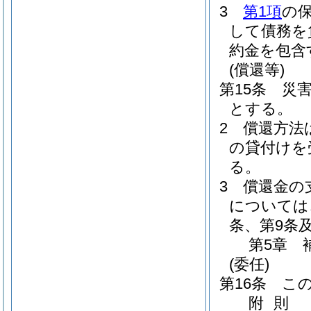
3
第1項
の
して債務を
約金を包含
(償還等)
第15条
災
とする。
2
償還方法
の貸付けを
る。
3
償還金の
については
条、第9条
第5章
(委任)
第16条
こ
附
則