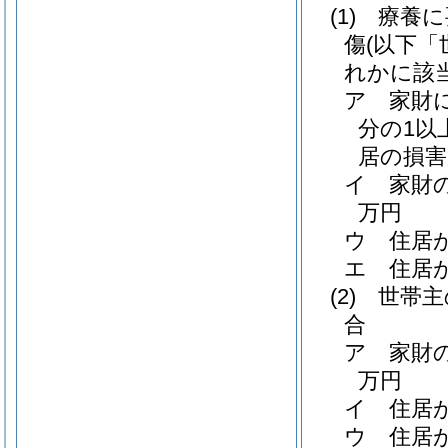
(1)
療養に
傷
(以下「
れかに該
ア
家財
分の1以
居の損害
イ
家財
万円
ウ
住居
エ
住居
(2)
世帯主
合
ア
家財
万円
イ
住居
ウ
住居