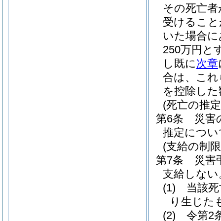
その死亡者
受けること
いた場合に
250万円と
し既に
次章
合は、これ
を控除した
(死亡の推定
第6条
災害
推定につい
(支給の制限
第7条
災害
支給しない
(1)
当該死
り生じた
(2)
令第2