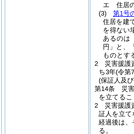
エ
住居
(3)
第1号
住居を建
を得ない
あるのは「
円」と、「
ものとす
2
災害援護
ち3年
(令第
(保証人及び
第14条
災
を立てるこ
2
災害援護
証人を立て
経過後は、
る。