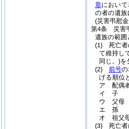
章
において
の者の遺族
(災害弔慰
第4条
災害
遺族の範囲
(1)
死亡者
て維持し
同じ。)
を
(2)
前号
の
げる順位
ア
配偶
イ
子
ウ
父母
エ
孫
オ
祖父
(3)
死亡者