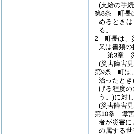
(支給の手続
第8条
町長
めるときは
る。
2
町長は、
又は書類の
第3章
(災害障害見
第9条
町は
治ったとき
げる程度の
う。)
に対
(災害障害見
第10条
障
者が災害に
の属する世