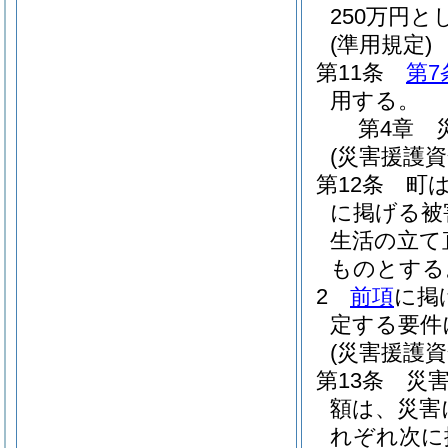
250万円
(準用規定)
第11条
第7
用する。
第4章
(災害援護資
第12条
町は
に掲げる被
生活の立て
ものとする
2
前項
に掲
定する要件
(災害援護
第13条
災
額は、災害
れぞれ次に