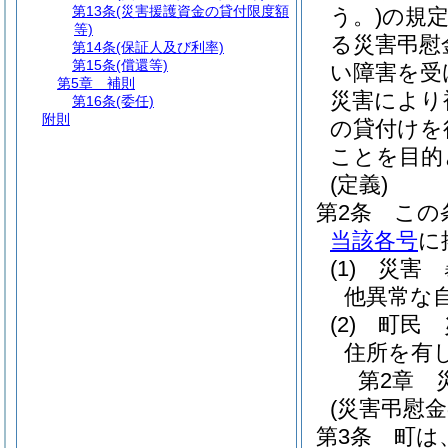
第13条
(災害援護資金の貸付限度額
う。)
の規
等)
る災害弔慰
第14条
(保証人及び利率)
第15条
(償還等)
い障害を受
第5章
補則
災害により
第16条
(委任)
附則
の貸付けを
ことを目的
(定義)
第2条
この
当該各号
に
(1)
災害 
他異常な
(2)
町民 
住所を有
第2章
(災害弔慰金
第3条
町は