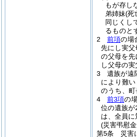
もが存し
弟姉妹
(
同じくし
るものと
2
前項
の場
先にし実父
の父母を先
し父母の実
3
遺族が遠
により難い
のうち、町
4
前3項
の
位の遺族が
は、全員に
(災害弔慰金
第5条
災害