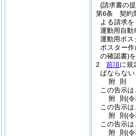
(請求書の提
第6条
契約
よる請求を
運動用自動
運動用ポス
ポスター作
の確認書)
2
前項
に規
ばならない
附
則
この告示は
附
則
(
この告示は
附
則
(
この告示は
附
則
(