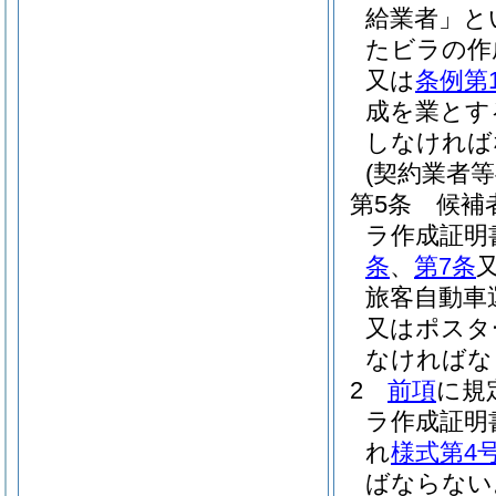
給業者」と
たビラの作
又は
条例第
成を業とす
しなければ
(契約業者
第5条
候補
ラ作成証明
条
、
第7条
旅客自動車
又はポスタ
なければな
2
前項
に規
ラ作成証明
れ
様式第4
ばならない