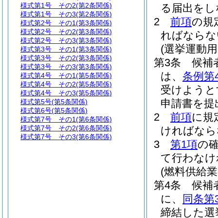
様式第1号 その2
(第2条関係)
る届出をし
様式第1号 その3
(第2条関係)
2
前項
の規
様式第2号 その1
(第3条関係)
様式第2号 その2
(第3条関係)
ればならな
様式第2号 その3
(第3条関係)
(選挙運動
様式第3号 その1
(第3条関係)
様式第3号 その2
(第3条関係)
第3条
候補
様式第3号 その3
(第3条関係)
は、
条例第
様式第4号 その1
(第5条関係)
様式第4号 その2
(第5条関係)
受けようと
様式第4号 その3
(第5条関係)
申請書を提
様式第5号
(第5条関係)
様式第6号
(第5条関係)
2
前項
に規
様式第7号 その1
(第6条関係)
様式第7号
その2(第6条関係)
ければなら
様式第7号
その3(第6条関係)
3
第1項
の
て行わなけ
(燃料供給
第4条
候補
に、
同条第
締結した選