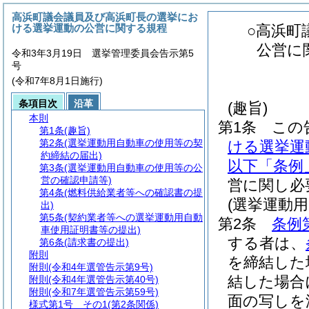
高浜町議会議員及び高浜町長の選挙にお
ける選挙運動の公営に関する規程
○高浜町
公営に
令和3年3月19日 選挙管理委員会告示第5
号
(令和7年8月1日施行)
条項目次
沿革
(趣旨)
本則
第1条
この
第1条
(趣旨)
第2条
(選挙運動用自動車の使用等の契
ける選挙運
約締結の届出)
以下「条例
第3条
(選挙運動用自動車の使用等の公
営の確認申請等)
営に関し必
第4条
(燃料供給業者等への確認書の提
(選挙運動
出)
第5条
(契約業者等への選挙運動用自動
第2条
条例
車使用証明書等の提出)
する者は、
第6条
(請求書の提出)
附則
を締結した
附則
(令和4年選管告示第9号)
結した場合
附則
(令和4年選管告示第40号)
附則
(令和7年選管告示第59号)
面の写しを
様式第1号 その1
(第2条関係)