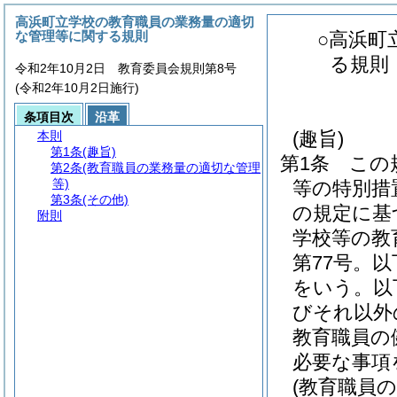
高浜町立学校の教育職員の業務量の適切
な管理等に関する規則
○高浜町
る規則
令和2年10月2日 教育委員会規則第8号
(令和2年10月2日施行)
条項目次
沿革
(趣旨)
本則
第1条
(趣旨)
第1条
この
第2条
(教育職員の業務量の適切な管理
等)
等の特別措
第3条
(その他)
の規定に基
附則
学校等の教
第77号。
をいう。以
びそれ以外
教育職員の
必要な事項
(教育職員