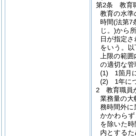
第2条
教育
教育の水準
時間
(法第
じ。)
から
日が指定さ
をいう。以
上限の範囲
の適切な管
(1)
1箇月
(2)
1年に
2
教育職員
業務量の大
務時間外に
かかわらず
を除いた時
内とするた