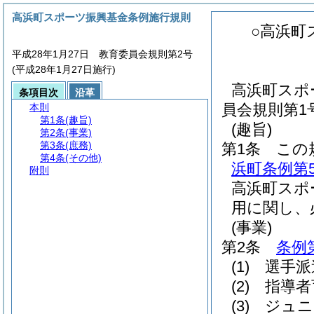
高浜町スポーツ振興基金条例施行規則
○高浜町
平成28年1月27日 教育委員会規則第2号
(平成28年1月27日施行)
高浜町スポ
条項目次
沿革
員会規則第1
本則
第1条
(趣旨)
(趣旨)
第2条
(事業)
第3条
(庶務)
第1条
この
第4条
(その他)
浜町条例第
附則
高浜町スポ
用に関し、
(事業)
第2条
条例
(1)
選手派
(2)
指導者
(3)
ジュニ