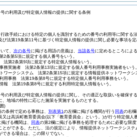
番号の利用及び特定個人情報の提供に関する条例
、行政手続における特定の個人を識別するための番号の利用等に関する
及び法第19条第11号に基づく特定個人情報の提供に関し必要な事項を
おいて、
次の各号
に掲げる用語の意義は、
当該各号
に定めるところによ
第2条第5項に規定する個人番号をいう。
 法第2条第9項に規定する特定個人情報をいう。
事務実施者 法第2条第13項に規定する個人番号利用事務実施者をいう
トワークシステム 法第2条第15項に規定する情報提供ネットワークシ
利用事務 法第19条第8号に規定する特定個人番号利用事務をいう。
情報 法第19条第8号に規定する利用特定個人情報をいう。
番号の利用及び特定個人情報の提供に関し、その適正な取扱いを確保す
に、地域の特性に応じた施策を実施するものとする。
囲)
項の条例で定める事務は、
別表第1
の左欄に掲げる機関が行う
同表
の右欄
長又は高浜町教育委員会
(以下「教育委員会」という。)
が行う特定個人
に掲げる機関は、
同表
の第2欄に掲げる事務を処理するために必要な限度
ことができる。
ただし、法の規定により、情報提供ネットワークシステ
ができる場合は、この限りでない。