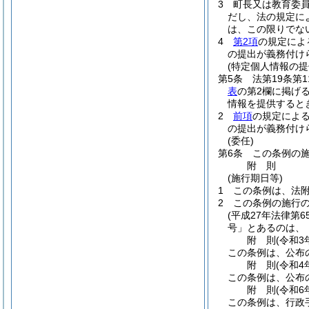
3
町長又は教育委
だし、法の規定に
は、この限りでな
4
第2項
の規定によ
の提出が義務付け
(特定個人情報の提
第5条
法第19条第
表
の第2欄に掲げ
情報を提供すると
2
前項
の規定によ
の提出が義務付け
(委任)
第6条
この条例の
附
則
(施行期日等)
1
この条例は、法附
2
この条例の施行
(平成27年法律第6
号」とあるのは、
附
則
(令和3
この条例は、公布
附
則
(令和4
この条例は、公布
附
則
(令和6
この条例は、行政