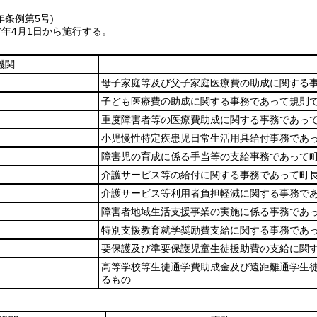
年
条例第5号)
7年4月1日から施行する。
機関
母子家庭等及び父子家庭医療費の助成に関する
子ども医療費の助成に関する事務であって規則
重度障害者等の医療費助成に関する事務であっ
小児慢性特定疾患児日常生活用具給付事務であ
障害児の育成に係る手当等の支給事務であって
介護サービス等の給付に関する事務であって町
介護サービス等利用者負担軽減に関する事務で
障害者地域生活支援事業の実施に係る事務であ
特別支援教育就学奨励費支給に関する事務であ
要保護及び準要保護児童生徒援助費の支給に関
高等学校等生徒通学費助成金及び遠距離通学生
るもの