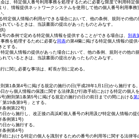
員会は、特定個人番号利用事務を処理するために必要な限度で利用特定
より、情報提供ネットワークシステムを使用して他の個人番号利用事務
い。
る特定個人情報の利用ができる場合において、他の条例、規則その他の
られているときは、当該書面の提出があったものとみなす。
供)
11号の条例で定める特定個人情報を提供することができる場合は、
別表
る事務を処理するために必要な
同表
の第4欄に掲げる特定個人情報の提供
きとする。
る特定個人情報の提供があった場合において、他の条例、規則その他の
られているときは、当該書面の提出があったものとみなす。
施行に関し必要な事項は、町長が別に定める。
則第1条第4号に掲げる規定の施行の日
(平成28年1月1日)
から施行する
の日から個人情報の保護に関する法律及び行政手続における特定の個人
5号)
附則第1条第5号に掲げる規定の施行の日の前日までの間における
第
「第19条第9号」とする。
年
条例第22号)
の日から施行し、改正後の高浜町個人番号の利用及び特定個人情報の提供
年
条例第1号)
の日から施行する。
年
条例第4号)
手続における特定の個人を識別するための番号の利用等に関する法律等