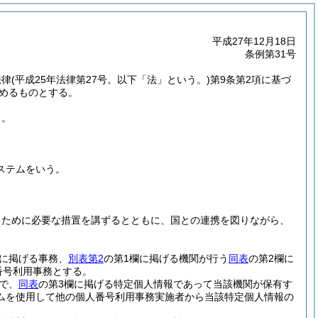
平成27年12月18日
条例第31号
法律
(平成25年法律第27号。以下「法」という。)
第9条第2項に基づ
定めるものとする。
る。
。
ステムをいう。
るために必要な措置を講ずるとともに、国との連携を図りながら、
に掲げる事務、
別表第2
の第1欄に掲げる機関が行う
同表
の第2欄に
番号利用事務とする。
で、
同表
の第3欄に掲げる特定個人情報であって当該機関が保有す
ムを使用して他の個人番号利用事務実施者から当該特定個人情報の