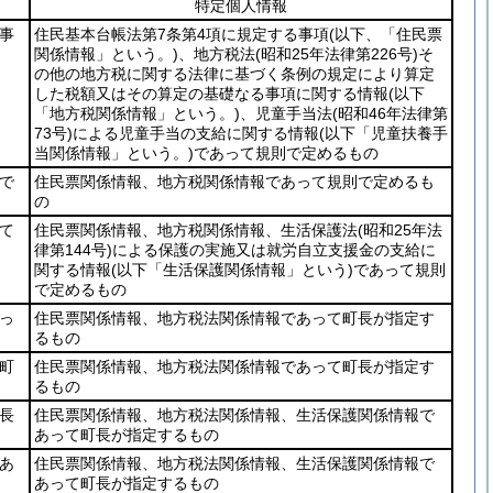
特定個人情報
事
住民基本台帳法第7条第4項に規定する事項
(以下、「住民票
関係情報」という。)
、地方税法
(昭和25年法律第226号)
そ
の他の地方税に関する法律に基づく条例の規定により算定
した税額又はその算定の基礎なる事項に関する情報
(以下
「地方税関係情報」という。)
、児童手当法
(昭和46年法律第
73号)
による児童手当の支給に関する情報
(以下「児童扶養手
当関係情報」という。)
であって規則で定めるもの
で
住民票関係情報、地方税関係情報であって規則で定めるも
の
て
住民票関係情報、地方税関係情報、生活保護法
(昭和25年法
律第144号)
による保護の実施又は就労自立支援金の支給に
関する情報
(以下「生活保護関係情報」という)
であって規則
で定めるもの
っ
住民票関係情報、地方税法関係情報であって町長が指定す
るもの
町
住民票関係情報、地方税法関係情報であって町長が指定す
るもの
長
住民票関係情報、地方税法関係情報、生活保護関係情報で
あって町長が指定するもの
あ
住民票関係情報、地方税法関係情報、生活保護関係情報で
あって町長が指定するもの