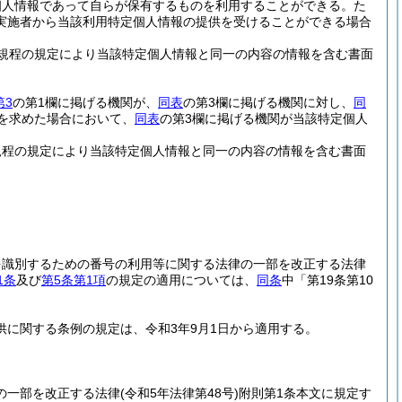
個人情報であって自らが保有するものを利用することができる。
た
実施者から当該利用特定個人情報の提供を受けることができる場合
規程の規定により当該特定個人情報と同一の内容の情報を含む書面
第3
の第1欄に掲げる機関が、
同表
の第3欄に掲げる機関に対し、
同
を求めた場合において、
同表
の第3欄に掲げる機関が当該特定個人
規程の規定により当該特定個人情報と同一の内容の情報を含む書面
。
を識別するための番号の利用等に関する法律の一部を改正する法律
1条
及び
第5条第1項
の規定の適用については、
同条
中「第19条第10
に関する条例の規定は、令和3年9月1日から適用する。
の一部を改正する法律
(令和5年法律第48号)
附則第1条本文に規定す