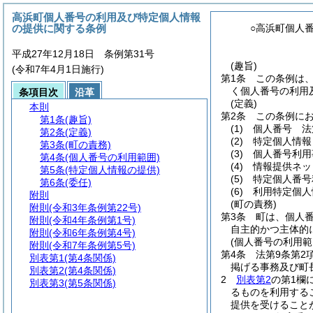
高浜町個人番号の利用及び特定個人情報
の提供に関する条例
○高浜町個人
平成27年12月18日 条例第31号
(趣旨)
(令和7年4月1日施行)
第1条
この条例は
く個人番号の利用
条項目次
沿革
(定義)
本則
第2条
この条例に
第1条
(趣旨)
(1)
個人番号 法
第2条
(定義)
(2)
特定個人情報
第3条
(町の責務)
(3)
個人番号利用
第4条
(個人番号の利用範囲)
(4)
情報提供ネッ
第5条
(特定個人情報の提供)
(5)
特定個人番号
第6条
(委任)
(6)
利用特定個人
附則
(町の責務)
附則
(令和3年条例第22号)
第3条
町は、個人
附則
(令和4年条例第1号)
自主的かつ主体的
附則
(令和6年条例第4号)
(個人番号の利用範
附則
(令和7年条例第5号)
第4条
法第9条第2
別表第1
(第4条関係)
掲げる事務及び町
別表第2
(第4条関係)
2
別表第2
の第1欄
別表第3
(第5条関係)
るものを利用する
提供を受けること