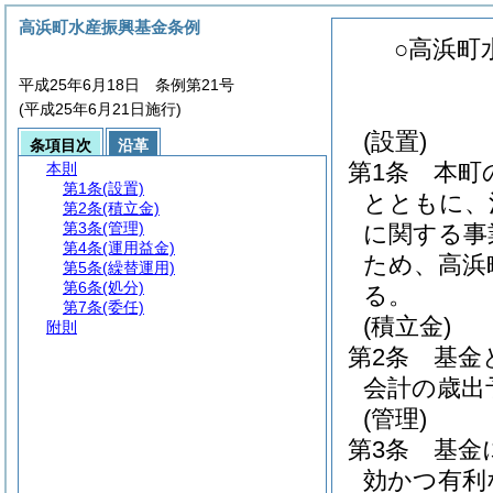
高浜町水産振興基金条例
○高浜町
平成25年6月18日 条例第21号
(平成25年6月21日施行)
(設置)
条項目次
沿革
第1条
本町
本則
第1条
(設置)
とともに、
第2条
(積立金)
第3条
(管理)
に関する事
第4条
(運用益金)
ため、高浜
第5条
(繰替運用)
第6条
(処分)
る。
第7条
(委任)
(積立金)
附則
第2条
基金
会計の歳出
(管理)
第3条
基金
効かつ有利