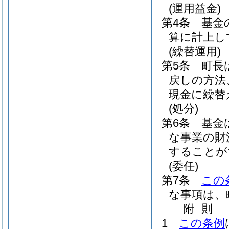
(運用益金)
第4条
基金
算に計上し
(繰替運用)
第5条
町長
戻しの方法
現金に繰替
(処分)
第6条
基金
な事業の財
することが
(委任)
第7条
この
な事項は、
附
則
1
この条例