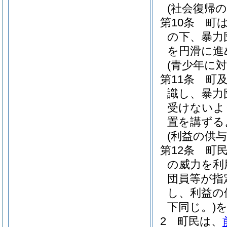
(社会復帰の
第10条
町
の下、暴力
を円滑に進
(青少年に
第11条
町
識し、暴力
受けないよ
置を講ずる
(利益の供与
第12条
町
の威力を利
団員等が指
し、利益の
下同じ。)
2
町民は、