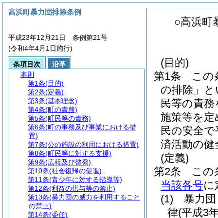
高浜町暴力団排除条例
○高浜町
平成23年12月21日 条例第21号
(令和4年4月1日施行)
(目的)
条項目次
沿革
第1条
この
本則
第1条
(目的)
の排除」と
第2条
(定義)
第3条
(基本理念)
民等の責務
第4条
(町の責務)
施策等を定
第5条
(町民等の責務)
第6条
(町の事務及び事業における措
民の安全で
置)
済活動の健
第7条
(公の施設の利用における措置)
第8条
(町民等に対する支援)
(定義)
第9条
(広報及び啓発)
第2条
この
第10条
(社会復帰の促進)
第11条
(青少年に対する指導等)
当該各号
に
第12条
(利益の供与等の禁止)
(1)
暴力団
第13条
(暴力団の威力を利用すること
の禁止)
律
(平成3
第14条
(委任)