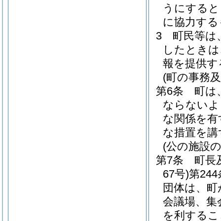
うにすると
に協力する
3
町民等は
したときは
報を提供す
(町の事務
第6条
町は
ならないよ
な関係を有
な措置を講
(公の施設
第7条
町長
67号)
第24
団体は、町
会議場、集
を利するこ