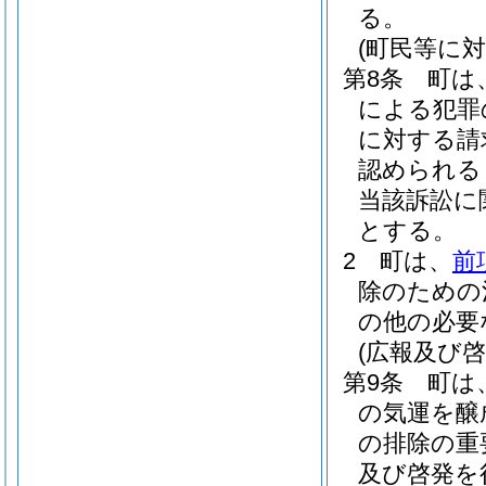
る。
(町民等に対
第8条
町は
による犯罪
に対する請
認められる
当該訴訟に
とする。
2
町は、
前
除のための
の他の必要
(広報及び啓
第9条
町は
の気運を醸
の排除の重
及び啓発を