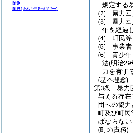
附則
規定する
附則
(令和4年条例第2号)
(2)
暴力団
(3)
暴力団
年を経過
(4)
町民等
(5)
事業者
(6)
青少年
法
(明治2
力を有す
(基本理念)
第3条
暴力
与える存在
団への協力
町及び町民
ばならない
(町の責務)