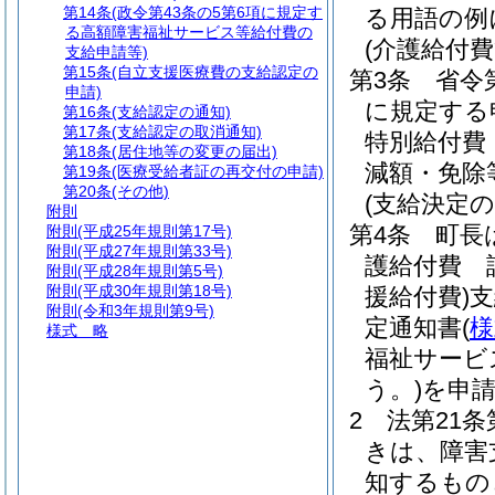
第14条
(政令第43条の5第6項に規定す
る用語の例
る高額障害福祉サービス等給付費の
(介護給付
支給申請等)
第15条
(自立支援医療費の支給認定の
第3条
省令
申請)
に規定する
第16条
(支給認定の通知)
第17条
(支給認定の取消通知)
特別給付費
第18条
(居住地等の変更の届出)
減額・免除
第19条
(医療受給者証の再交付の申請)
第20条
(その他)
(支給決定の
附則
第4条
町長
附則
(平成25年規則第17号)
附則
(平成27年規則第33号)
護給付費 
附則
(平成28年規則第5号)
附則
(平成30年規則第18号)
援給付費)
支
附則
(令和3年規則第9号)
定通知書
(
様
様式
略
福祉サービ
う。)
を申
2
法第21
きは、障害
知するもの