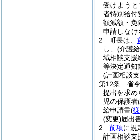
受けようと
者特別給付
額減額・免
申請しなけ
2
町長は、
し、
(介護
域相談支援
等決定通知
(計画相談
第12条
省
提出を求め
児の保護者
給申請書
(
様
(変更)
届出
2
前項
に規
計画相談支