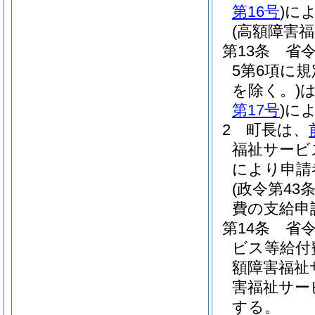
第16号
)
に
(高額障害
第13条
省令
5第6項に
を除く。)
第17号
)
に
2
町長は、
福祉サービ
により申請
(政令第4
費の支給申
第14条
省令
ビス等給付
額障害福祉
害福祉サー
する。