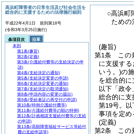
高浜町障害者の日常生活及び社会生活を
総合的に支援するための法律施行細則
○高浜町
ための
平成22年4月1日 規則第18号
(令和3年3月25日施行)
条項目次
沿革
(趣旨)
本則
第1条
(趣旨)
第1条
この
第2条
(定義)
第3条
(介護給付費等の支給決定の申
に支援する
請)
いう。)
の
第4条
(支給決定の通知)
第5条
(支給決定変更の申請)
を総合的に
第6条
(支給決定変更の通知)
以下「政令
第7条
(支給決定の取消通知)
第8条
(申請内容の変更の届出)
総合的に支
第9条
(受給者証の再交付の申請)
第19号。
第10条
(特例介護給付費等)
第11条
(介護給付費等の額の特例)
事項を定め
第12条
(計画相談支援給付費等の支給
(定義)
の申請)
第13条
(高額障害福祉サービス等給付
第2条
この
費の支給申請等)