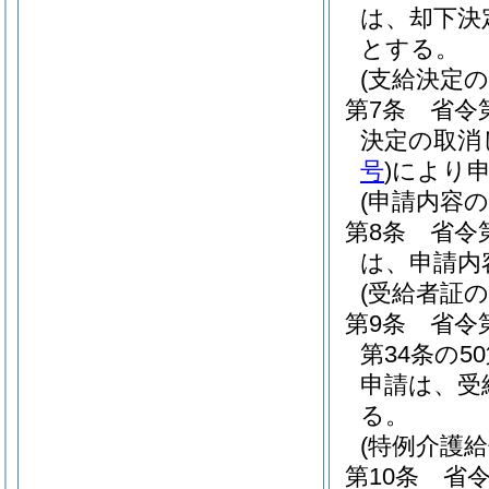
は、却下決
とする。
(支給決定の
第7条
省令
決定の取消
号
)
により
(申請内容の
第8条
省令
は、申請内
(受給者証
第9条
省令
第34条の
申請は、受
る。
(特例介護給
第10条
省令