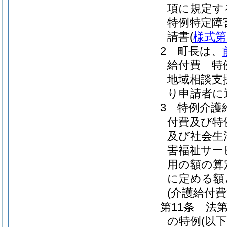
項に規定す
特例特定障
請書
(
様式第
2
町長は、
給付費 特
地域相談支
り申請者に
3
特例介護
付費及び特
及び社会生
害福祉サー
用の額の算
に定める額
(介護給付
第11条
法
の特例
(以