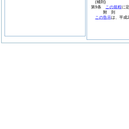
(補則)
第9条
この規程
に
附
則
この告示
は、平成2