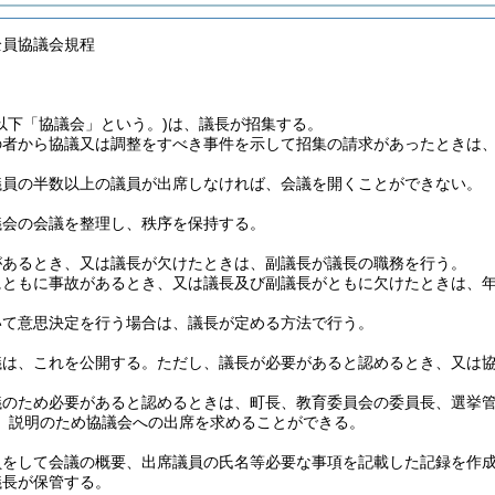
全員協議会規程
(以下「協議会」という。)
は、議長が招集する。
の者から協議又は調整をすべき事件を示して招集の請求があったときは
議員の半数以上の議員が出席しなければ、会議を開くことができない。
議会の会議を整理し、秩序を保持する。
があるとき、又は議長が欠けたときは、副議長が議長の職務を行う。
にともに事故があるとき、又は議長及び副議長がともに欠けたときは、
いて意思決定を行う場合は、議長が定める方法で行う。
議は、これを公開する。
ただし、議長が必要があると認めるとき、又は
議のため必要があると認めるときは、町長、教育委員会の委員長、選挙
、説明のため協議会への出席を求めることができる。
員をして会議の概要、出席議員の氏名等必要な事項を記載した記録を作
議長が保管する。