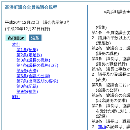
高浜町議会全員協議会規程
○高浜町議会
平成20年12月22日 議会告示第3号
(招集)
(平成20年12月22日施行)
第1条
全員協議会
2
議員の半数以上
条項目次
沿革
(定足数)
本則
第2条
協議会は、
第1条
(招集)
(議長の職務)
第2条
(定足数)
第3条
議長は、協
第3条
(議長の職務)
(議長の職務代行)
第4条
(議長の職務代行)
第4条
議長に事故
第5条
(表決)
2
議長及び副議長
第6条
(会議の公開)
(表決)
第7条
(出席説明の要求)
第5条
協議会にお
第8条
(記録)
(会議の公開)
第9条
(補則)
第6条
協議会の会
附則
(出席説明の要求)
第7条
議長は、協
を受けた者に対し
(記録)
第8条
議長は、職
2
前項
の記録は、