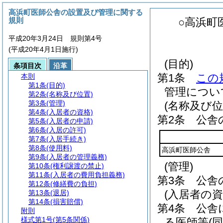
高浜町医師公舎の設置及び管理に関する
規則
○高浜町
平成20年3月24日 規則第4号
(平成20年4月1日施行)
(目的)
条項目次
沿革
第1条
この
本則
第1条
(目的)
管理につい
第2条
(名称及び位置)
第3条
(管理)
(名称及び位
第4条
(入居者の資格)
第2条
公舎
第5条
(入居者の申請)
第6条
(入居の許可)
第7条
(入居手続き)
第8条
(使用料)
高浜町医師公舎
第9条
(入居者の管理義務)
(管理)
第10条
(権利譲渡の禁止)
第11条
(入居者の費用負担義務)
第3条
公舎
第12条
(修繕費の負担)
(入居者の資
第13条
(退居)
第14条
(損害賠償)
第4条
公舎
附則
様式第1号
(第5条関係)
る医師等
(