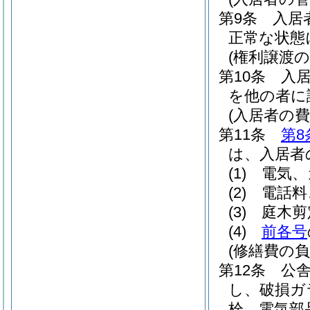
第9条
入居
正常な状態
(権利譲渡の
第10条
入
を他の者に
(入居者の費
第11条
第8
は、入居者
(1)
電気、
(2)
電話料
(3)
庭木剪
(4)
前各号
(修繕費の負
第12条
公
し、破損ガ
栓、電気部