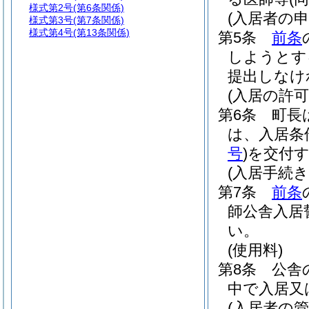
様式第2号
(第6条関係)
(入居者の申
様式第3号
(第7条関係)
様式第4号
(第13条関係)
第5条
前条
しようとす
提出しなけ
(入居の許可
第6条
町長
は、入居条
号
)
を交付
(入居手続き
第7条
前条
師公舎入居
い。
(使用料)
第8条
公舎
中で入居又
(入居者の管