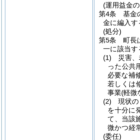
(運用益金の
第4条
基金
金に編入す
(処分)
第5条
町長
一に該当す
(1)
災害、
った公共
必要な補
若しくは
事業
(軽微
(2)
現状の
を十分に
て、当該
微かつ経
(委任)