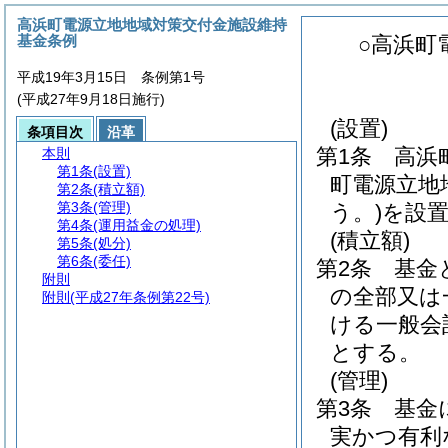
高浜町電源立地地域対策交付金施設維持
基金条例
○高浜町
平成19年3月15日 条例第1号
(平成27年9月18日施行)
(設置)
条項目次
沿革
第1条
高浜
本則
第1条
(設置)
町電源立地
第2条
(積立額)
第3条
(管理)
う。)
を設
第4条
(運用益金の処理)
(積立額)
第5条
(処分)
第6条
(委任)
第2条
基金
附則
の全部又は
附則
(平成27年条例第22号)
ける一般会
とする。
(管理)
第3条
基金
実かつ有利