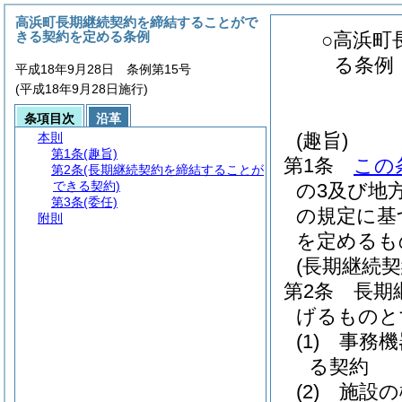
高浜町長期継続契約を締結することがで
きる契約を定める条例
○高浜町
る条例
平成18年9月28日 条例第15号
(平成18年9月28日施行)
条項目次
沿革
(趣旨)
本則
第1条
(趣旨)
第1条
この
第2条
(長期継続契約を締結することが
できる契約)
の3及び地
第3条
(委任)
の規定に基
附則
を定めるも
(長期継続
第2条
長期
げるものと
(1)
事務機
る契約
(2)
施設の