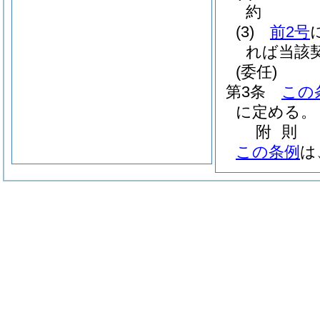
約
(3)
前2号
れば当該
(委任)
第3条
この
に定める。
附
則
この条例
は