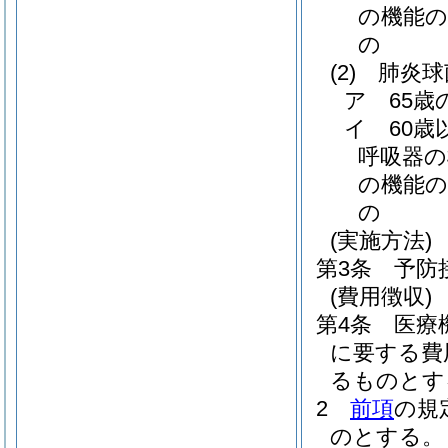
の機能
の
(2)
肺炎球
ア
65歳
イ
60
呼吸器の
の機能
の
(実施方法)
第3条
予防
(費用徴収)
第4条
医療
に要する費
るものとす
2
前項
の規
のとする。