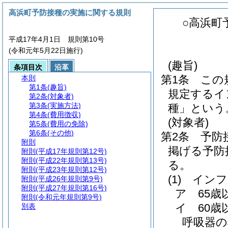
高浜町予防接種の実施に関する規則
○高浜町
平成17年4月1日 規則第10号
(令和元年5月22日施行)
(趣旨)
条項目次
沿革
第1条
この
本則
第1条
(趣旨)
規定するイ
第2条
(対象者)
第3条
(実施方法)
種」という
第4条
(費用徴収)
(対象者)
第5条
(費用の免除)
第6条
(その他)
第2条
予防
附則
掲げる予防
附則
(平成17年規則第12号)
附則
(平成22年規則第13号)
る。
附則
(平成23年規則第12号)
(1)
インフ
附則
(平成26年規則第9号)
附則
(平成27年規則第16号)
ア
65歳
附則
(令和元年規則第9号)
イ
60
別表
呼吸器の