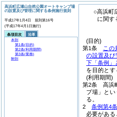
高浜町広瀬山自然公園オートキャンプ場
の設置及び管理に関する条例施行規則
○高浜町
に関す
平成17年1月4日 規則第16号
(平成17年4月1日施行)
条項目次
沿革
(目的)
本則
第1条
(目的)
第1条
この
第2条
(利用期間)
第3条
(業務)
の設置及び
附則
下「条例」
を目的とす
(利用期間)
第2条
高浜
プ場」とい
る。
2
条例第4
必要がある