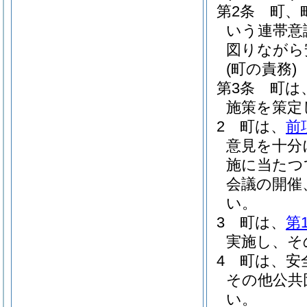
第2条
町、
いう連帯意
図りながら
(町の責務)
第3条
町は
施策を策定
2
町は、
前
意見を十分
施に当たつ
会議の開催
い。
3
町は、
第
実施し、そ
4
町は、安
その他公共
い。