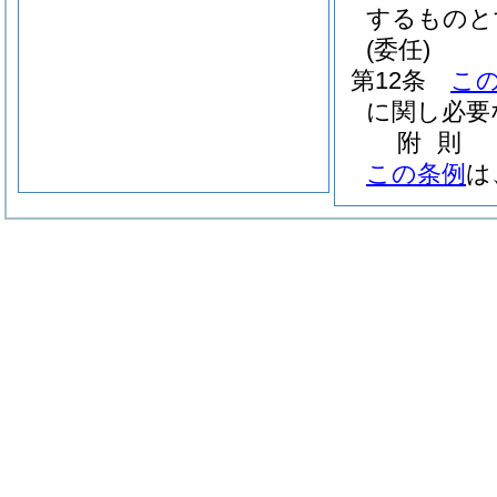
するものと
(委任)
第12条
こ
に関し必要
附
則
この条例
は