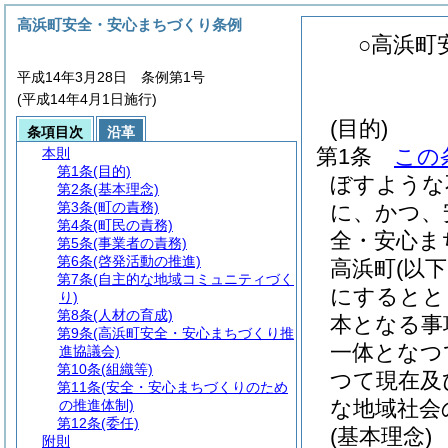
高浜町安全・安心まちづくり条例
○高浜町
平成14年3月28日 条例第1号
(平成14年4月1日施行)
(目的)
条項目次
沿革
第1条
この
本則
第1条
(目的)
ぼすような
第2条
(基本理念)
第3条
(町の責務)
に、かつ、
第4条
(町民の責務)
全・安心ま
第5条
(事業者の責務)
第6条
(啓発活動の推進)
高浜町
(以
第7条
(自主的な地域コミュニティづく
にするとと
り)
第8条
(人材の育成)
本となる事
第9条
(高浜町安全・安心まちづくり推
一体となつ
進協議会)
第10条
(組織等)
つて現在及
第11条
(安全・安心まちづくりのため
な地域社会
の推進体制)
第12条
(委任)
(基本理念)
附則