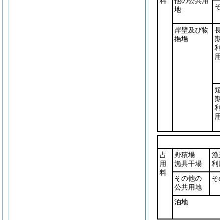
料
他の公共用
地
岸壁及び物
揚場
占
野積場
漁
用
漁具干場
利
料
その他の
そ
公共用地
泊地