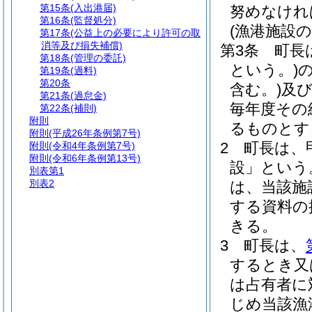
第15条
(入出港届)
努めなけれ
第16条
(監督処分)
(漁港施設の
第17条
(公益上の必要により許可の取
消等及び損失補償)
第3条
町長
第18条
(管理の委託)
という。)
第19条
(過料)
第20条
含む。)
及
第21条
(過怠金)
毎年度その
第22条
(補則)
附則
るものとす
附則
(平成26年条例第7号)
2
町長は、
附則
(令和4年条例第7号)
附則
(令和6年条例第13号)
設」という
別表第1
別表2
は、当該施
する資料の
きる。
3
町長は、
するとき又
は占有者に
じめ当該漁