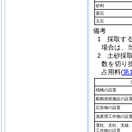
砂利
栗石
玉石
備考
1 採取す
場合は、
2 土砂採
数を切り
占用料(
第
桟橋の設置
船舶係留施設の設
広告物の設置
漁業用工作物の設
電柱、支柱、支線
工作物の設置