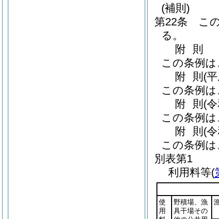
(補則)
第22条
こ
る。
附
則
この条例は
附
則
(
この条例は
附
則
(
この条例は
附
則
(
この条例は
別表第1
利用料等(
使
野積場、漁
用
具干場その