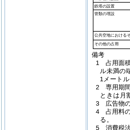
鉄塔の設置
管類の埋設
公共空地における
その他の占用
備考
1 占用面
ル未満の
1メート
2 専用期
ときは月
3 広告物
4 占用料
る。
5 消費税法