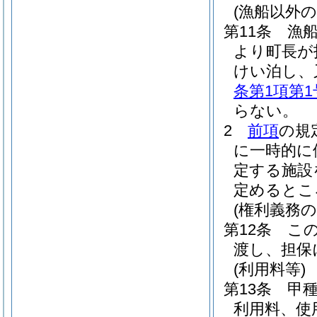
(漁船以外
第11条
漁
より町長が
けい泊し、
条第1項第1
らない。
2
前項
の規
に一時的に
定する施設
定めるとこ
(権利義務の
第12条
こ
渡し、担保
(利用料等)
第13条
甲
利用料、使