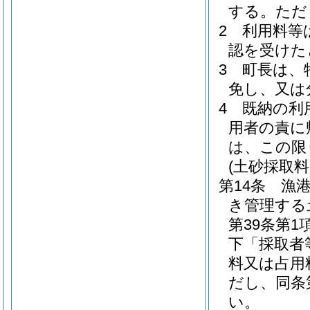
する。
ただ
2
利用料等
認を受けた
3
町長は、
免し、又は
4
既納の利
用者の責に
は、この限
(土砂採取料
第14条
漁
き管理する
第39条第
下「採取者
料又は占用
だし、同条
い。