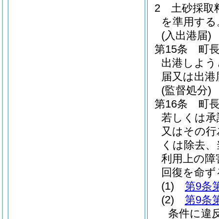
2
土砂採取
を準用する
(入出港届)
第15条
町
出港しよう
届又は出港
(監督処分)
第16条
町
若しくは承
又はその行
くは除去、
利用上の障
回復を命ず
(1)
第9条
(2)
第9条
条件に違