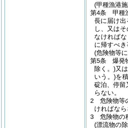
(甲種漁港
第4条
甲種
長に届け出
し、又はそ
なければな
に帰すべき
(危険物等
第5条
爆発
除く。)
又
いう。)
を
碇泊、停留
らない。
2
危険物等
ければなら
3
危険物の
(漂流物の除