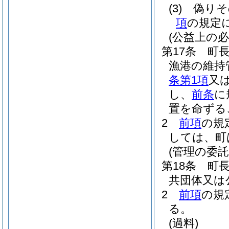
(3)
偽りそ
項
の規定
(公益上の
第17条
町
漁港の維持
条第1項
又
し、
前条
に
置を命ずる
2
前項
の規
しては、町
(管理の委託
第18条
町
共団体又は
2
前項
の規
る。
(過料)