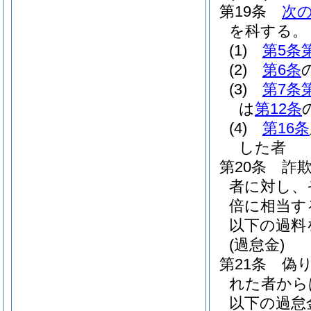
第19条
次
を科する。
(1)
第5条
(2)
第6条
(3)
第7条
は
第12条
(4)
第16条
した者
第20条
詐
者に対し、
倍に相当す
以下の過料
(過怠金)
第21条
偽
れた者から
以下の過怠