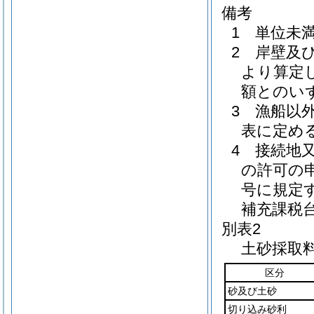
備考
1 単位未
2 岸壁及
より算定
額とのい
3 漁船以
表に定め
4 接続地
の許可の申
号に規定
補充課税
別表2
土砂採取料
区分
砂及び土砂
切り込み砂利