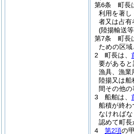
第6条
町長
利用を著し
者又は占有
(陸揚輸送
第7条
町長
ための区域
2
町長は、
要があると
漁具、漁業
陸揚又は船
間その他の
3
船舶は、
船積が終わ
なければな
認めて町長
4
第2項
の