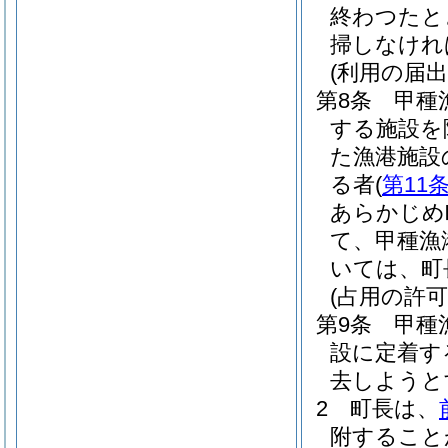
終わつたと
掃しなけれ
(利用の届出
第8条
甲種
する施設を
た漁港施設
る者
(
第11
あらかじめ
て、甲種漁
いては、町
(占用の許可
第9条
甲種
設に定着す
去しようと
2
町長は、
附すること