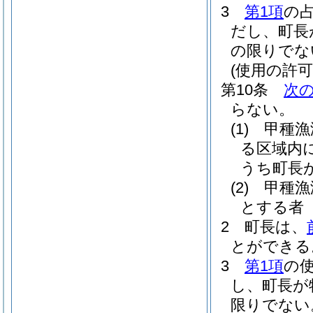
3
第1項
の
だし、町長
の限りでな
(使用の許可
第10条
次
らない。
(1)
甲種漁
る区域内
うち町長
(2)
甲種漁
とする者
2
町長は、
とができる
3
第1項
の
し、町長が
限りでない