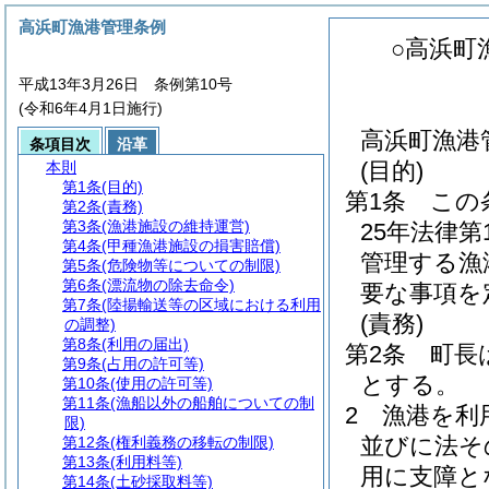
高浜町漁港管理条例
○高浜町
平成13年3月26日 条例第10号
(令和6年4月1日施行)
高浜町漁港
条項目次
沿革
(目的)
本則
第1条
(目的)
第1条
この
第2条
(責務)
第3条
(漁港施設の維持運営)
25年法律第
第4条
(甲種漁港施設の損害賠償)
管理する漁
第5条
(危険物等についての制限)
第6条
(漂流物の除去命令)
要な事項を
第7条
(陸揚輸送等の区域における利用
(責務)
の調整)
第8条
(利用の届出)
第2条
町長
第9条
(占用の許可等)
とする。
第10条
(使用の許可等)
第11条
(漁船以外の船舶についての制
2
漁港を利
限)
並びに法そ
第12条
(権利義務の移転の制限)
第13条
(利用料等)
用に支障と
第14条
(土砂採取料等)