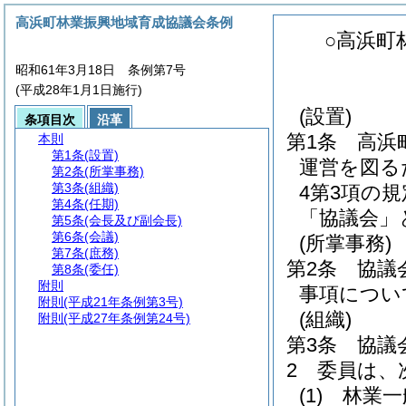
高浜町林業振興地域育成協議会条例
○高浜町
昭和61年3月18日 条例第7号
(平成28年1月1日施行)
(設置)
条項目次
沿革
第1条
高浜
本則
第1条
(設置)
運営を図る
第2条
(所掌事務)
第3条
(組織)
4第3項の
第4条
(任期)
「協議会」
第5条
(会長及び副会長)
第6条
(会議)
(所掌事務)
第7条
(庶務)
第2条
協議
第8条
(委任)
附則
事項につい
附則
(平成21年条例第3号)
(組織)
附則
(平成27年条例第24号)
第3条
協議
2
委員は、
(1)
林業一