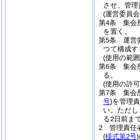
させ、管理
(運営委員会
第4条
集会
を置く。
第5条
運営
つて構成す
(使用の範囲
第6条
集会
る。
(使用の許可
第7条
集会
号
)
を管理
い。
ただし
る2日前ま
2
管理責任
(
様式第2号
)