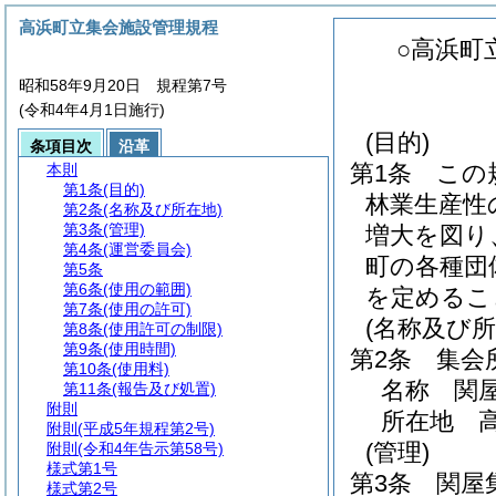
高浜町立集会施設管理規程
○高浜町
昭和58年9月20日 規程第7号
(令和4年4月1日施行)
(目的)
条項目次
沿革
第1条
この
本則
第1条
(目的)
林業生産性
第2条
(名称及び所在地)
第3条
(管理)
増大を図り
第4条
(運営委員会)
町の各種団
第5条
第6条
(使用の範囲)
を定めるこ
第7条
(使用の許可)
(名称及び所
第8条
(使用許可の制限)
第9条
(使用時間)
第2条
集会
第10条
(使用料)
名称 関
第11条
(報告及び処置)
附則
所在地 高
附則
(平成5年規程第2号)
(管理)
附則
(令和4年告示第58号)
様式第1号
第3条
関屋
様式第2号