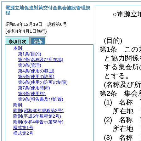
電源立地促進対策交付金集会施設管理規
程
○電源立
昭和59年12月19日 規程第6号
(令和4年4月1日施行)
(目的)
条項目次
沿革
第1条
この
本則
第1条
(目的)
と協力関係
第2条
(名称及び所在地)
第3条
(管理)
する集会所
第4条
(使用の範囲)
とする。
第5条
(使用の許可)
第6条
(使用の許可の制限)
(名称及び所
第7条
(使用時間)
第2条
集会
第8条
(使用料)
第9条
(報告書及び処置)
(1)
名称 
附則
所在地 
附則
(昭和60年規程第3号)
附則
(平成5年規程第2号)
(2)
名称 
附則
(令和4年告示第58号)
所在地 
様式第1号
様式第2号
(3)
名称 