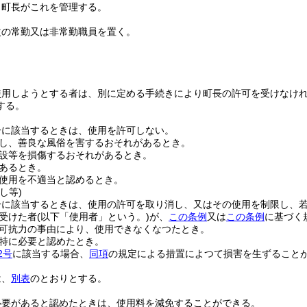
、町長がこれを管理する。
次の常勤又は非常勤職員を置く。
使用しようとする者は、別に定める手続きにより町長の許可を受けなけ
する。
一に該当するときは、使用を許可しない。
し、善良な風俗を害するおそれがあるとき。
設等を損傷するおそれがあるとき。
あるとき。
使用を不適当と認めるとき。
し等)
一に該当するときは、使用の許可を取り消し、又はその使用を制限し、
受けた者
(以下「使用者」という。)
が、
この条例
又は
この条例
に基づく
可抗力の事由により、使用できなくなつたとき。
特に必要と認めたとき。
2号
に該当する場合、
同項
の規定による措置によつて損害を生ずること
は、
別表
のとおりとする。
必要があると認めたときは、使用料を減免することができる。