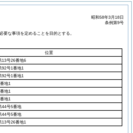
昭和58年3月18日
条例第9号
必要な事項を定めることを目的とする。
位置
13号26番地6
92号1番地1
92号1番地1
番地1
番地1
番地1
44号5番地
44号5番地
13号26番地1