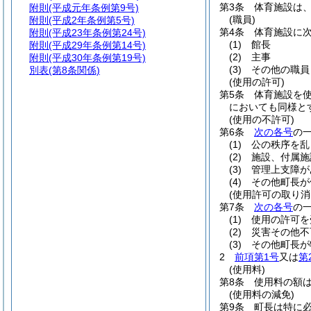
第3条
体育施設は
附則
(平成元年条例第9号)
(職員)
附則
(平成2年条例第5号)
第4条
体育施設に
附則
(平成23年条例第24号)
(1)
館長
附則
(平成29年条例第14号)
(2)
主事
附則
(平成30年条例第19号)
(3)
その他の職員
別表
(第8条関係)
(使用の許可)
第5条
体育施設を
においても同様と
(使用の不許可)
第6条
次の各号
の
(1)
公の秩序を乱
(2)
施設、付属施
(3)
管理上支障が
(4)
その他町長が
(使用許可の取り消
第7条
次の各号
の
(1)
使用の許可を
(2)
災害その他不
(3)
その他町長が
2
前項第1号
又は
第
(使用料)
第8条
使用料の額
(使用料の減免)
第9条
町長は特に