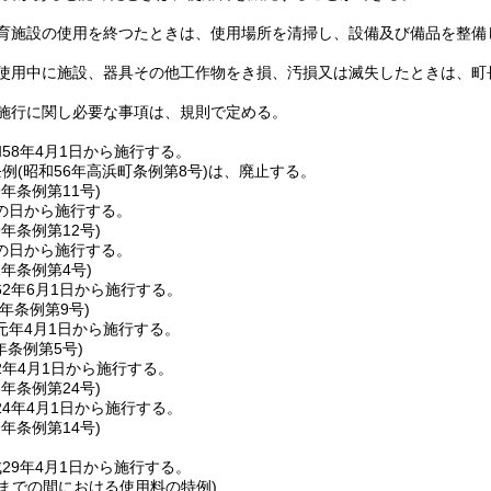
育施設の使用を終つたときは、使用場所を清掃し、設備及び備品を整備
使用中に施設、器具その他工作物をき損、汚損又は滅失したときは、町
施行に関し必要な事項は、規則で定める。
58年4月1日から施行する。
条例
(昭和56年高浜町条例第8号)
は、廃止する。
9年
条例第11号)
の日から施行する。
9年
条例第12号)
の日から施行する。
2年
条例第4号)
2年6月1日から施行する。
元年
条例第9号)
元年4月1日から施行する。
年
条例第5号)
2年4月1日から施行する。
3年
条例第24号)
4年4月1日から施行する。
9年
条例第14号)
29年4月1日から施行する。
1日までの間における使用料の特例)