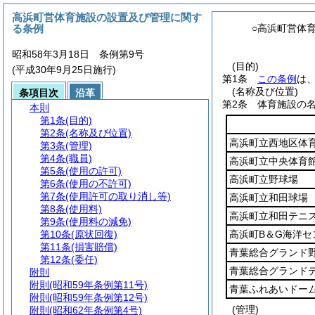
高浜町営体育施設の設置及び管理に関す
る条例
○高浜町営体
昭和58年3月18日 条例第9号
(目的)
(平成30年9月25日施行)
第1条
この条例
は
(名称及び位置)
条項目次
沿革
第2条
体育施設の
本則
第1条
(目的)
第2条
(名称及び位置)
高浜町立西地区体
第3条
(管理)
第4条
(職員)
高浜町立中央体育
第5条
(使用の許可)
高浜町立野球場
第6条
(使用の不許可)
第7条
(使用許可の取り消し等)
高浜町立和田球場
第8条
(使用料)
高浜町立和田テニ
第9条
(使用料の減免)
第10条
(原状回復)
高浜町B＆G海洋セ
第11条
(損害賠償)
青葉総合グランド
第12条
(委任)
青葉総合グランド
附則
附則
(昭和59年条例第11号)
青葉ふれあいドー
附則
(昭和59年条例第12号)
(管理)
附則
(昭和62年条例第4号)