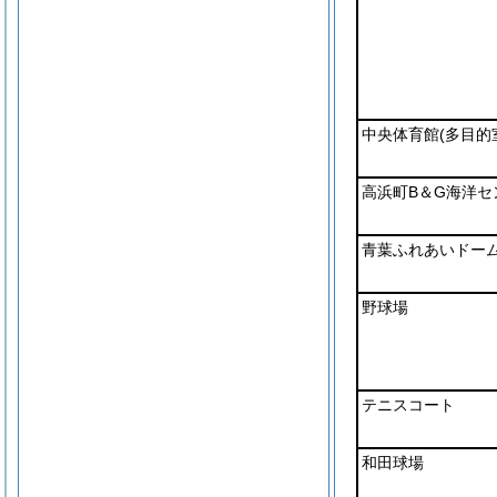
中央体育館
(多目的
高浜町B＆G海洋セ
青葉ふれあいドー
野球場
テニスコート
和田球場