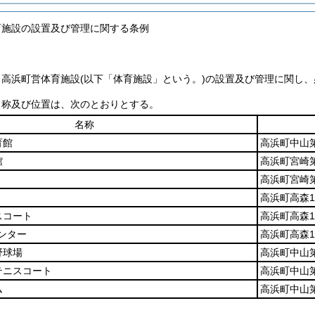
育施設の設置及び管理に関する条例
、高浜町営体育施設
(以下「体育施設」という。)
の設置及び管理に関し、
名称及び位置は、次のとおりとする。
名称
育館
高浜町中山第
館
高浜町宮崎第
高浜町宮崎第
高浜町高森1
スコート
高浜町高森1
ンター
高浜町高森1
野球場
高浜町中山第
テニスコート
高浜町中山第
ム
高浜町中山第