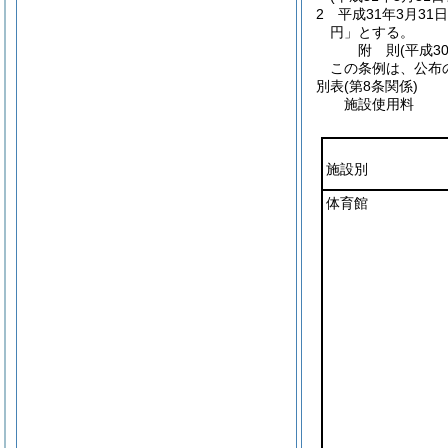
2
平成31年3月3
円」とする。
附
則
(平成3
この条例は、公布
別表
(第8条関係)
施設使用料
施設別
体育館