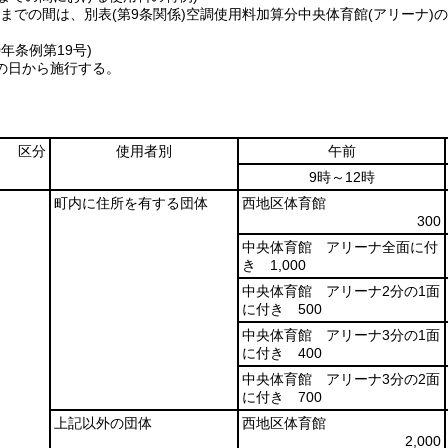
1日までの間は、別表
(第9条関係)
空調使用料加算分中央体育館
(アリーナ)
の
0年
条例第19号)
の日から施行する。
区分
使用者別
午前
9時～12時
町内に住所を有する団体
西地区体育館
300
中央体育館 アリーナ全面に付
き 1,000
中央体育館 アリーナ2分の1面
に付き 500
中央体育館 アリーナ3分の1面
に付き 400
中央体育館 アリーナ3分の2面
に付き 700
上記以外の団体
西地区体育館
2,000