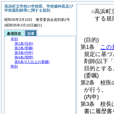
高浜町立学校の学校医、学校歯科医及び
学校薬剤師等に関する規則
○高浜町
する規
昭和35年3月10日 教育委員会規則第2号
(昭和35年3月10日施行)
条項目次
沿革
(目的)
本則
第1条
(目的)
第1条
この
第2条
(委嘱)
第3条
(内申)
規定に基づ
第4条
(期間)
剤師
(以下
第5条
(2人以上の委嘱)
附則
目的とする
(委嘱)
第2条
校医
が行う。
(内申)
第3条
校長
書に履歴書