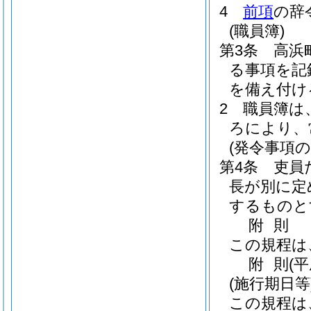
4
前項
の辞
(職員簿)
第3条
高浜
る事項を記
を備え付け
2
職員簿は
ろにより、
(発令事項の
第4条
吏員
長が別に定
するものと
附
則
この規程は
附
則
(
(施行期日等
この規程は