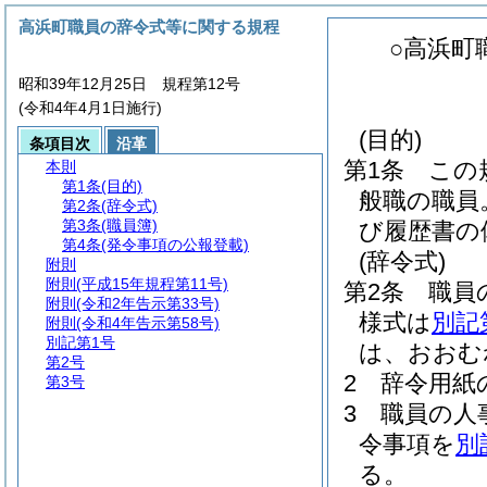
高浜町職員の辞令式等に関する規程
○高浜町
昭和39年12月25日 規程第12号
(令和4年4月1日施行)
(目的)
条項目次
沿革
第1条
この
本則
第1条
(目的)
般職の職員
第2条
(辞令式)
第3条
(職員簿)
び履歴書の
第4条
(発令事項の公報登載)
(辞令式)
附則
附則
(平成15年規程第11号)
第2条
職員
附則
(令和2年告示第33号)
様式は
別記
附則
(令和4年告示第58号)
別記第1号
は、おおむ
第2号
2
辞令用紙
第3号
3
職員の人
令事項を
別
る。