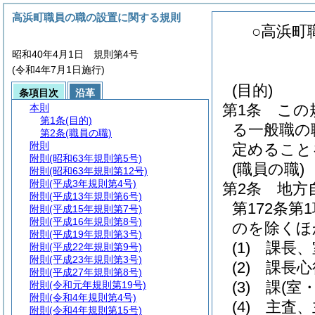
高浜町職員の職の設置に関する規則
○高浜町
昭和40年4月1日 規則第4号
(令和4年7月1日施行)
(目的)
条項目次
沿革
第1条
この
本則
第1条
(目的)
る一般職の
第2条
(職員の職)
附則
定めること
附則
(昭和63年規則第5号)
(職員の職)
附則
(昭和63年規則第12号)
附則
(平成3年規則第4号)
第2条
地方
附則
(平成13年規則第6号)
第172条
附則
(平成15年規則第7号)
附則
(平成16年規則第8号)
のを除くほ
附則
(平成19年規則第3号)
(1)
課長、
附則
(平成22年規則第9号)
附則
(平成23年規則第3号)
(2)
課長心
附則
(平成27年規則第8号)
(3)
課
(室・
附則
(令和元年規則第19号)
附則
(令和4年規則第4号)
(4)
主査、
附則
(令和4年規則第15号)