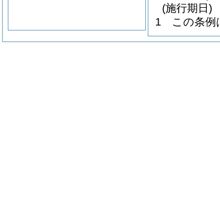
(施行期日)
1
この条例