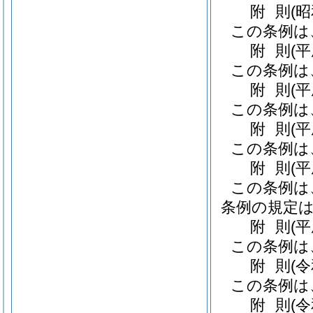
附
則
(
この条例は
附
則
(
この条例は
附
則
(
この条例は
附
則
(
この条例は
附
則
(
この条例は
条例の規定は
附
則
(
この条例は
附
則
(
この条例は
附
則
(