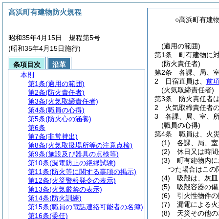
高浜町有建物防火規程
○高浜町有建
昭和35年4月15日 規程第5号
(適用の範囲)
(昭和35年4月15日施行)
第1条
町有建物に
(防火責任者)
条項目次
沿革
第2条
各課、局、
本則
2
日宿直員は、
前
第1条
(適用の範囲)
(火気取締責任者)
第2条
(防火責任者)
第3条
防火責任者
第3条
(火気取締責任者)
2
火気取締責任者
第4条
(職員の心得)
3
各課、局、室、
第5条
(防火心の涵養)
(職員の心得)
第6条
第4条
職員は、火
第7条
(非常持出)
(1)
各課、局、室
第8条
(火気取扱場所等の注意点検)
(2)
休日又は時間
第9条
(施設及び器具の点検等)
(3)
町有建物内に
第10条
(漏電防止の絶縁試験)
つた場合はこの
第11条
(防火等に関する事項の掲示)
(4)
吸殻は、灰皿
第12条
(火災警報発令の表示)
(5)
吸殻容器の備
第13条
(火気厳禁の表示)
(6)
引火性物件の
第14条
(防火訓練)
(7)
漏電による火
第15条
(職員の電話連絡可能者の名簿)
(8)
天災その他の
第16条
(委任)