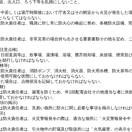
近、出入口、ろう下等を乱雑にしないこと。
日中若しくは退庁時限後において庁舎又はその附近から火災が発生した
とらなくてはならない。
は防火責任者は、職員に対し常に防火心の喚起に努め、各種防火設備、
は防火責任者は、非常災害の場合持ち出させる重要書類その他を定め、
注意点検)
、日宿直員等は、炊事場、湯沸場、浴場、塵芥焼却場、灰捨場、煙突並
を励行しなければならない。
検等)
は防火責任者は、消防ポンプ、消火栓、消火器、防火用水槽、防火扉等
時使用可能な状態にしておかなければならない。
つた場合は、点検状況を記録しておかなければならない。
験)
は防火責任者は、漏電を防ぐため、年1回配電会社その他適当な者に依
理しておかなければならない。
項の掲示)
は防火責任者は、見易い個所に防火に関し必要な事項を掲示しなければ
示)
は防火責任者は、火災警報発令の際は、適当な個所に「火災警報発令中
は防火責任者は、引火物件の貯蔵及び取扱所には「火気厳禁」の表示を