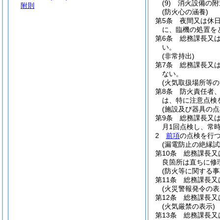
(9)
消火設備の附
附則
(防火心の涵養)
第5条
夜間又は休
に、臨機の処置を
第6条
総務課長又
い。
(非常持出)
第7条
総務課長又
ない。
(火気取扱場所等の
第8条
防火責任者
は、特に注意点検
(施設及び器具の点
第9条
総務課長又
月1回点検し、常
2
前項
の点検を行
(漏電防止の絶縁試
第10条
総務課長又
良箇所は直ちに修
(防火等に関する事
第11条
総務課長又
(火災警報発令の表
第12条
総務課長又
(火気厳禁の表示)
第13条
総務課長又