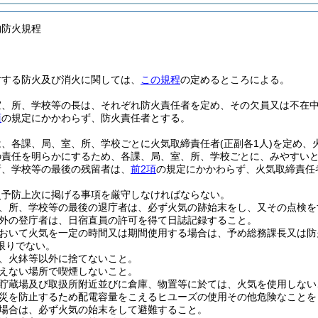
物防火規程
対する防火及び消火に関しては、
この規程
の定めるところによる。
室、所、学校等の長は、それぞれ防火責任者を定め、その欠員又は不在
項
の規定にかかわらず、防火責任者とする。
は、各課、局、室、所、学校ごとに火気取締責任者
(正副各1人)
を定め、
の責任を明らかにするため、各課、局、室、所、学校ごとに、みやすい
所、学校等の最後の残留者は、
前2項
の規定にかかわらず、火気取締責任
災予防上次に掲げる事項を厳守しなければならない。
、所、学校等の最後の退庁者は、必ず火気の跡始末をし、又その点検を
外の登庁者は、日宿直員の許可を得て日誌記録すること。
おいて火気を一定の時間又は期間使用する場合は、予め総務課長又は防
限りでない。
、火鉢等以外に捨てないこと。
えない場所で喫煙しないこと。
貯蔵場及び取扱所附近並びに倉庫、物置等に於ては、火気を使用しない
災を防止するため配電容量をこえるヒユーズの使用その他危険なことを
場合は、必ず火気の始末をして避難すること。