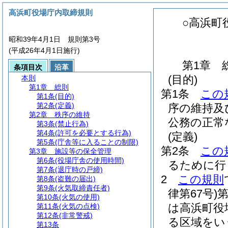
高浜町役場庁内取締規則
○高浜町
昭和39年4月1日 規則第3号
(平成26年4月1日施行)
第1章
条項目次
沿革
(目的)
本則
第1章
総則
第1条
この
第1条
(目的)
第2条
(定義)
序の維持及
第2章
秩序の維持
公務の正常
第3条
(禁止行為)
第4条
(許可を必要とする行為)
(定義)
第5条
(庁舎等に入ることの制限)
第2条
この
第3章
施設等の保全管理
第6条
(役場庁舎の使用時間)
るために行
第7条
(退庁時の戸締)
2
この規則
第8条
(盗難の届出)
第9条
(火気取締責任者)
律第67号)
第10条
(火気の使用)
は高浜町役
第11条
(火気の点検)
第12条
(非常警戒)
る区域をい
第13条