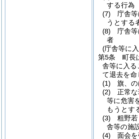
する行為
(7)
庁舎等
うとする
(8)
庁舎等
者
(庁舎等に
第5条
町長
舎等に入る
て退去を命
(1)
旗、の
(2)
正常な
等に危害
もうとす
(3)
粗野若
舎等の施
(4)
面会を