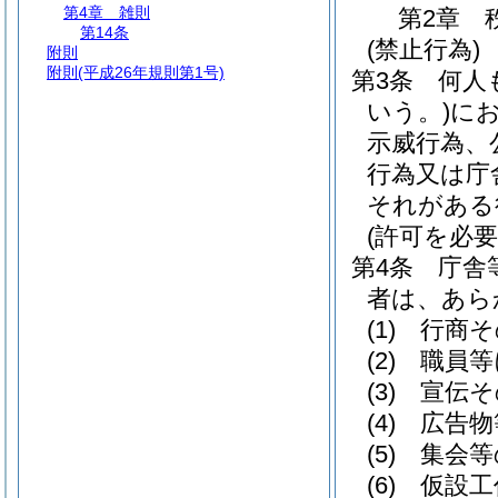
第4章
雑則
第2章
第14条
(禁止行為)
附則
附則
(平成26年規則第1号)
第3条
何人
いう。)
に
示威行為、
行為又は庁
それがある
(許可を必
第4条
庁舎
者は、あら
(1)
行商そ
(2)
職員等
(3)
宣伝そ
(4)
広告物
(5)
集会等
(6)
仮設工