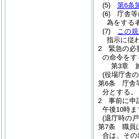
(5)
第6条
(6)
庁舎等
為をする
(7)
この規
指示に従
2
緊急の必
の命令をす
第3章
(役場庁舎の
第6条
庁舎
分とする。
2
事前に申
午後10時
(退庁時の戸
第7条
職員
合は、その