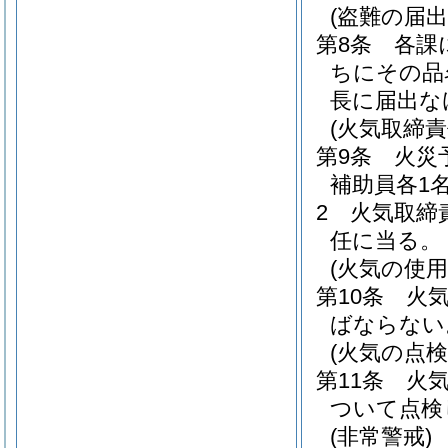
(盗難の届出
第8条
各課
ちにその品
長に届出な
(火気取締責
第9条
火災
補助員各1
2
火気取締
任に当る。
(火気の使用
第10条
火
ばならない
(火気の点検
第11条
火
ついて点検
(非常警戒)