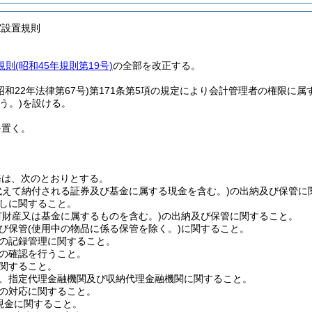
室設置規則
則(昭和45年規則第19号)
の全部を改正する。
昭和22年法律第67号)
第171条第5項の規定により会計管理者の権限に
う。)
を設ける。
を置く。
務は、次のとおりとする。
代えて納付される証券及び基金に属する現金を含む。)
の出納及び保管に
しに関すること。
有財産又は基金に属するものを含む。)
の出納及び保管に関すること。
び保管
(使用中の物品に係る保管を除く。)
に関すること。
の記録管理に関すること。
の確認を行うこと。
関すること。
、指定代理金融機関及び収納代理金融機関に関すること。
の対応に関すること。
現金に関すること。