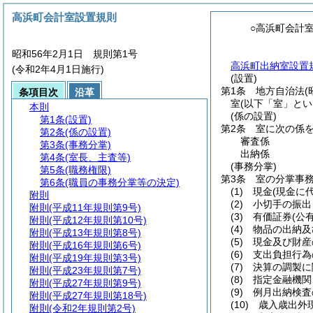
高浜町会計室設置規則
○高浜町会計
昭和56年2月1日 規則第1号
高浜町出納室設置規
(令和2年4月1日施行)
(設置)
第1条
地方自治法
(
条項目次
沿革
室
(以下「室」とい
本則
(係の設置)
第1条
(設置)
第2条
室に次の係
第2条
(係の設置)
審査係
第3条
(事務分掌)
出納係
第4条
(室長、主査等)
(事務分掌)
第5条
(職務権限)
第3条
室の分掌事
第6条
(職員の事務分掌等の決定)
(1)
現金
(現金に
附則
(2)
小切手の振出
附則
(平成11年規則第9号)
(3)
有価証券
(公
附則
(平成12年規則第10号)
(4)
物品の出納及
附則
(平成13年規則第8号)
(5)
現金及び財産
附則
(平成16年規則第6号)
(6)
支出負担行為
附則
(平成19年規則第3号)
(7)
決算の調製に
附則
(平成23年規則第7号)
(8)
指定金融機関
附則
(平成27年規則第9号)
(9)
例月出納検査
附則
(平成27年規則第18号)
(10)
歳入歳出外
附則
(令和2年規則第2号)