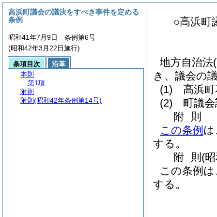
高浜町議会の議決をすべき事件を定める
条例
○高浜町
昭和41年7月9日 条例第6号
(昭和42年3月22日施行)
地方自治法
条項目次
沿革
き、議会の
本則
第1項
(1)
高浜町
附則
附則
(昭和42年条例第14号)
(2)
町議会
附
則
この条例
は
する。
附
則
(
この条例は
する。