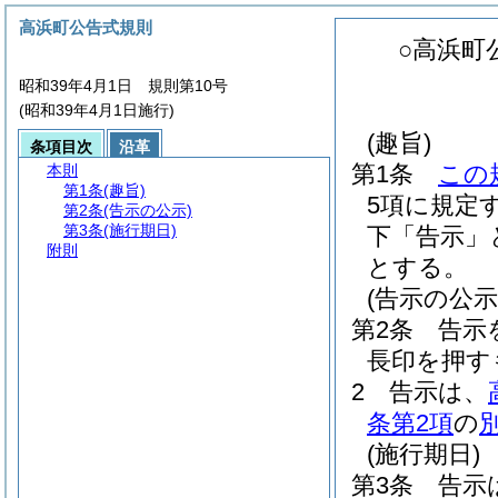
高浜町公告式規則
○高浜町
昭和39年4月1日 規則第10号
(昭和39年4月1日施行)
(趣旨)
条項目次
沿革
第1条
この
本則
第1条
(趣旨)
5項に規定
第2条
(告示の公示)
第3条
(施行期日)
下「告示」
附則
とする。
(告示の公示
第2条
告示
長印を押す
2
告示は、
条第2項
の
(施行期日)
第3条
告示