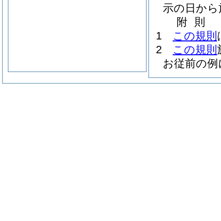
示の日から
附
則
1
この規則
2
この規則
お従前の例